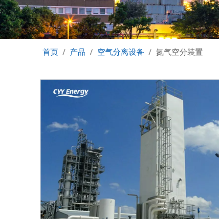
首页
/
产品
/
空气分离设备
/
氮气空分装置