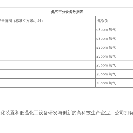
氮气空分设备数据表
容量范围
（
标准立方米/小时
）
氮杂质
≤3ppm 氧气
≤3ppm 氧气
≤3ppm 氧气
≤3ppm 氧气
≤3ppm 氧气
≤3ppm 氧气
≤3ppm 氧气
天然气液化装置和低温化工设备研发与创新的高科技生产企业。公司