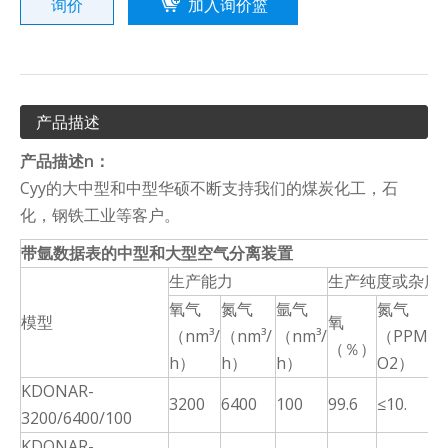
询价
加入询价篮
产品描述
产品描述
n
：
Cyy的大中型和中型华硕不断支持我们的煤炭化工，石
化，钢铁工业等客户。
带氩数据表的中型和大型空气分离装置
生产能力
生产纯度或杂质
氧气
氮气
氩气
氮气
模型
氧
（nm³/
（nm³/
（nm³/
（PPM
ar
（％）
h）
h）
h）
O2）
KDONAR-
≤1
3200
6400
100
99.6
≤10.
3200/6400/100
+ 
KDONAR-
≤1