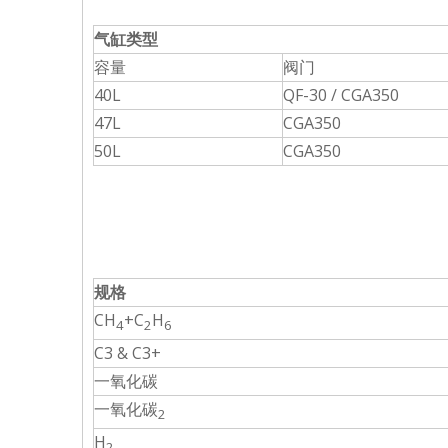
气缸类型
容量
阀门
40L
QF-30 / CGA350
47L
CGA350
50L
CGA350
规格
CH
+C
H
4
2
6
C3 & C3+
一氧化碳
一氧化碳
2
H
2