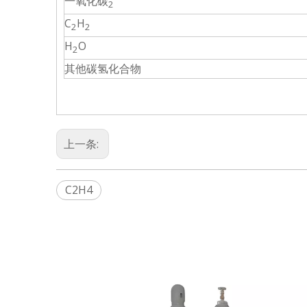
一氧化碳
2
C
H
2
2
H
O
2
其他碳氢化合物
上一条:
C2H4