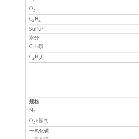
O
2
C
H
2
2
Sulfur
水分
CH
哦
3
C
H
O
2
6
规格
N
2
O
+氩气
2
一氧化碳