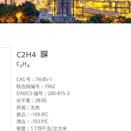
C2H4
C
H
2
4
CAS 号：74-85-1
联合国编号：1962
EINECS 编号：200-815-3
分子量：28.06
外观：无色
熔点：-169.4℃
沸点：-103.9℃
密度：1.178千克/立方米