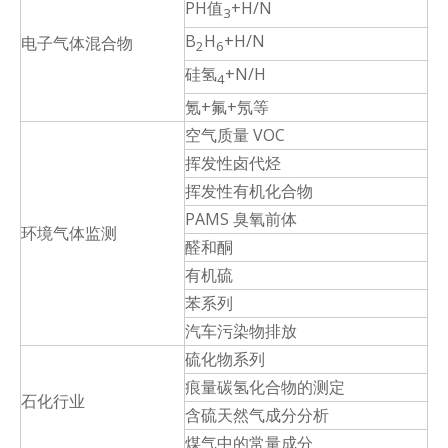
PH值
+H/N
3
B
H
+H/N
电子气体混合物
2
6
硅氢
+N/H
4
氪+氟+氖等
空气质量 VOC
挥发性卤代烃
挥发性有机化合物
PAMS 臭氧前体
环境气体监测
醛和酮
有机硫
苯系列
汽车污染物排放
硫化物系列
痕量碳氢化合物的测定
石化行业
含硫天然气成分分析
煤气中的常量成分