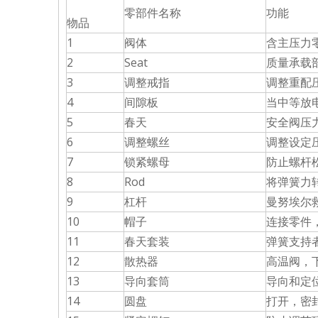
零部件名称
功能
物品
1
阀体
含主压力
2
Seat
质量承载
3
调整戒指
调整重配
4
间隙板
当中等放
5
春天
安全阀压
6
调整螺丝
调整设定
7
锁紧螺母
防止螺杆
8
Rod
将弹簧力
9
杠杆
曼努埃尔
10
帽子
连接零件
11
春天套装
弹簧支持
12
散热器
高温阀，
13
导向套筒
导向和定
14
圆盘
打开，密