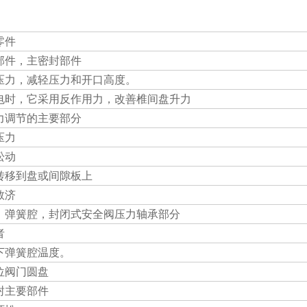
零件
部件，主密封部件
压力，减轻压力和开口高度。
电时，它采用反作用力，改善椎间盘升力
力调节的主要部分
压力
松动
转移到盘或间隙板上
救济
，弹簧腔，封闭式安全阀压力轴承部分
者
下弹簧腔温度。
位阀门圆盘
封主要部件