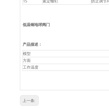
15
紧定螺钉
防止调节
低温铜
地球
阀门
产品描述：
模型
方面
工作温度
上一条: