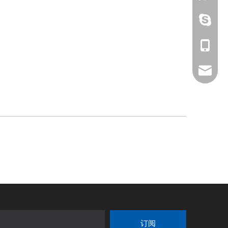
Chujun1
+ 86-15
info@cy
订阅