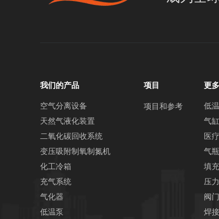
我们的产品
项目
更
空气分离设备
低
项目和参考
天然气液化装置
气
二氧化碳回收系统
医
变压吸附制氧制氮机
气
化工冷箱
填
充气系统
压
气化器
阀
低温泵
焊