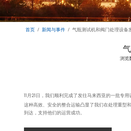
首页
/
新闻与事件
/
气瓶测试机和阀门处理设备
气
浏览
["facebook","twitter","line","wechat","linkedin","
11月21日，我们顺利完成了发往马来西亚的一批专用设
这种高效、安全的整合运输凸显了我们在处理重型
到达，支持他们的运营成功。